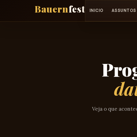
Pular
para
INICIO
ASSUNTOS
o
conteúdo
Pro
da
Veja o que aconte