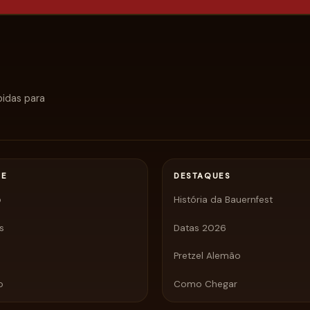
pidas para
JE
DESTAQUES
o
História da Bauernfest
s
Datas 2026
Pretzel Alemão
o
Como Chegar