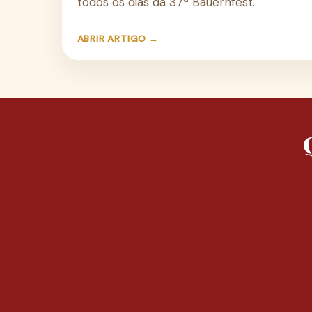
todos os dias da 37ª Bauernfest.
ABRIR ARTIGO →