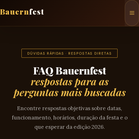
Pular
para
M
o
conteúdo
DÚVIDAS RÁPIDAS · RESPOSTAS DIRETAS
FAQ Bauernfest
respostas para as
perguntas mais buscadas
Encontre respostas objetivas sobre datas,
funcionamento, horários, duração da festa e o
que esperar da edição 2026.