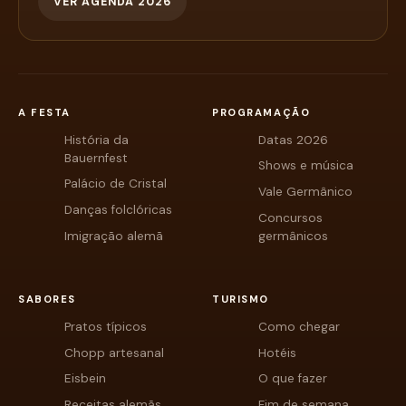
VER AGENDA 2026
A FESTA
PROGRAMAÇÃO
História da
Datas 2026
Bauernfest
Shows e música
Palácio de Cristal
Vale Germânico
Danças folclóricas
Concursos
Imigração alemã
germânicos
SABORES
TURISMO
Pratos típicos
Como chegar
Chopp artesanal
Hotéis
Eisbein
O que fazer
Receitas alemãs
Fim de semana